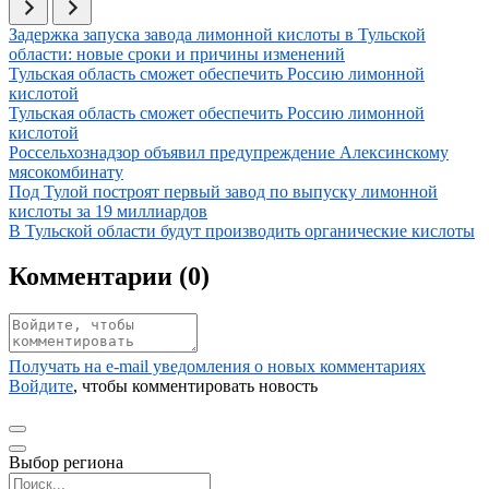
Иллюстрация новости
Задержка запуска завода лимонной кислоты в Тульской
области: новые сроки и причины изменений
Иллюстрация новости
Тульская область сможет обеспечить Россию лимонной
кислотой
Иллюстрация новости
Тульская область сможет обеспечить Россию лимонной
кислотой
Иллюстрация новости
Россельхознадзор объявил предупреждение Алексинскому
мясокомбинату
Иллюстрация новости
Под Тулой построят первый завод по выпуску лимонной
кислоты за 19 миллиардов
Иллюстрация новости
В Тульской области будут производить органические кислоты
Комментарии (
0
)
Получать на e‑mail уведомления о новых комментариях
Войдите
, чтобы комментировать новость
Выбор региона
Поиск региона