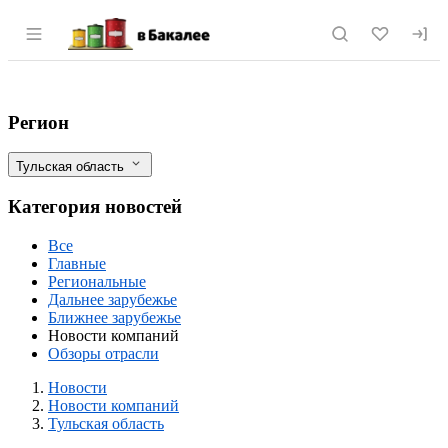
Раздел навигации по сайту vbakalee.ru
Товарковский сахарный завод в Тульск
Фильтры
Регион
Тульская область
Категория новостей
Все
Главные
Региональные
Дальнее зарубежье
Ближнее зарубежье
Новости компаний
Обзоры отрасли
Новости
Разделы
Новости
Новости компаний
Тульская область