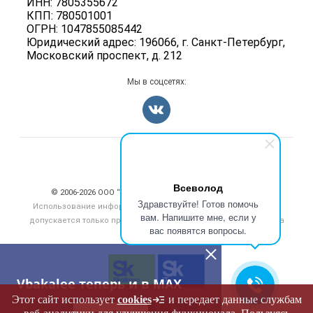
ИНН: 7805355672
Для СМИ
Блог
КПП: 780501001
ОГРН: 1047855085442
Юридический адрес: 196066, г. Санкт-Петербург,
Московский проспект, д. 212
Мы в соцсетях:
Счетчики, авторское право, логотипы
Всеволод
© 2006‑2026 ООО “Инлайн”. 12+ Все права защищены.
Здравствуйте! Готов помочь
Использование информации, размещенной на данном сайте,
вам. Напишите мне, если у
допускается только при размещении активной гиперссылки на
вас появятся вопросы.
сайт
vbakalee.ru
Vbakalee теперь и в MAX
Этот сайт использует
cookies
и передает данные службам