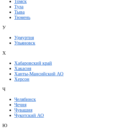
Томск
Тула
Тыва
Тюмень
У
Удмуртия
Ульяновск
Х
Хабаровский край
Хакасия
Ханты-Мансийский АО
Херсон
Ч
Челябинск
Чечня
Чувашия
Чукотский АО
Ю