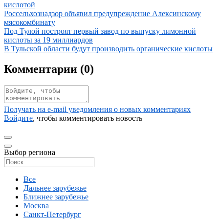
кислотой
Иллюстрация новости
Россельхознадзор объявил предупреждение Алексинскому
мясокомбинату
Иллюстрация новости
Под Тулой построят первый завод по выпуску лимонной
кислоты за 19 миллиардов
Иллюстрация новости
В Тульской области будут производить органические кислоты
Комментарии (
0
)
Получать на e‑mail уведомления о новых комментариях
Войдите
, чтобы комментировать новость
Выбор региона
Поиск региона
Все
Дальнее зарубежье
Ближнее зарубежье
Москва
Санкт-Петербург