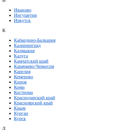
И
Иваново
Ингушетия
Иркутск
К
Кабардино-Балкария
Калининград
Калмыкия
Калуга
Камчатский край
Карачаево-Черкесия
Карелия
Кемерово
Киров
Коми
Кострома
Краснодарский край
Красноярский край
Крым
Курган
Курск
Л