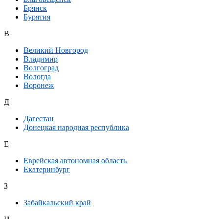
Брянск
Бурятия
В
Великий Новгород
Владимир
Волгоград
Вологда
Воронеж
Д
Дагестан
Донецкая народная республика
Е
Еврейская автономная область
Екатеринбург
З
Забайкальский край