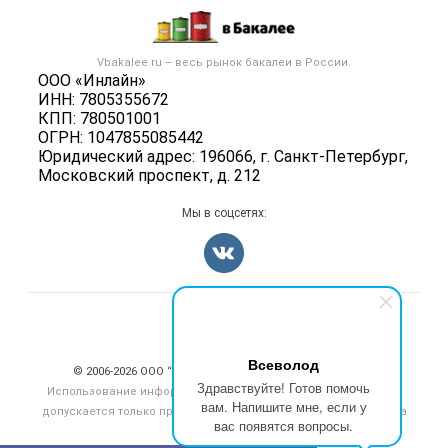
Каталог компаний
Бакалейные товары
Публичная оферта
Новости рынка
Услуги
Контактная информация
Бренды
Vbakalee.ru – весь
рынок бакалеи
в России.
Добавить объявление
Политика обработки персональных данных
ООО «Инлайн»
Вакансии
Карта объявлений
ИНН: 7805355672
Для СМИ
Блог
КПП: 780501001
ОГРН: 1047855085442
Юридический адрес: 196066, г. Санкт-Петербург,
Московский проспект, д. 212
Мы в соцсетях:
Счетчики, авторское право, логотипы
Всеволод
© 2006‑2026 ООО “Инлайн”. 12+ Все права защищены.
Здравствуйте! Готов помочь
Использование информации, размещенной на данном сайте,
вам. Напишите мне, если у
допускается только при размещении активной гиперссылки на
вас появятся вопросы.
сайт
vbakalee.ru