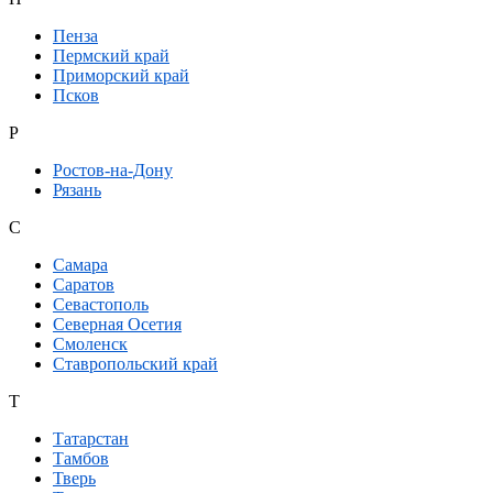
Пенза
Пермский край
Приморский край
Псков
Р
Ростов-на-Дону
Рязань
С
Самара
Саратов
Севастополь
Северная Осетия
Смоленск
Ставропольский край
Т
Татарстан
Тамбов
Тверь