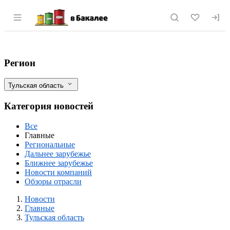
Раздел навигации по сайту vbakalee.ru
Тульская область сможет обеспечить Р
Фильтры
Регион
Тульская область
Категория новостей
Все
Главные
Региональные
Дальнее зарубежье
Ближнее зарубежье
Новости компаний
Обзоры отрасли
Новости
Разделы
Новости
Главные
Тульская область