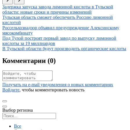
Иллюстрация новости
Задержка запуска завода лимонной кислоты в Тульской
области: новые сроки и причины изменений
Иллюстрация новости
Тульская область сможет обеспечить Россию лимонной
кислотой
Иллюстрация новости
Россельхознадзор объявил предупреждение Алексинскому
мясокомбинату
Иллюстрация новости
Под Тулой построят первый завод по выпуску лимонной
кислоты за 19 миллиардов
Иллюстрация новости
В Тульской области будут производить органические кислоты
Комментарии (
0
)
Получать на e‑mail уведомления о новых комментариях
Войдите
, чтобы комментировать новость
Выбор региона
Поиск региона
Все