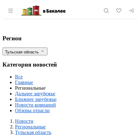
Раздел навигации по сайту vbakalee.ru
Тульская область сможет обеспечить Р
Фильтры
Регион
Тульская область
Категория новостей
Все
Главные
Региональные
Дальнее зарубежье
Ближнее зарубежье
Новости компаний
Обзоры отрасли
Новости
Разделы
Новости
Региональные
Тульская область